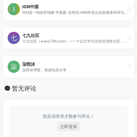
IGN中国
IGN是一间由乔纳森·辛普森-宾特在1996年创立的多媒体和评论网站，主要对象为电子游戏。母公司是IGN Entertainment。
七九社区
七九社区（www.79lt.com）—一个以文学为主的交流性社区，站内收集着海量模板、视频、图片、源码、域名、文学，七九社区是以博客为基础的文学交流论坛，社区内
柒熙沐
柒熙沐博客，资源信息分享
暂无评论
您必须登录才能参与评论！
立即登录