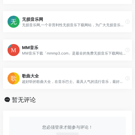
无损音乐网
无损音乐网,一个非营利性无损音乐下载网站，为广大无损音乐爱好者提供交流及资源分享平台，在这里可以找到很多您喜爱的无损音乐免费下载！
MM音乐
MM音乐下载「mmmp3.com」是最全的免费无损音乐下载网站。收录的无损音乐格式有flac、ape、wav、dsd等，每首无损音乐都是精心挑选，最全免费的无损
歌曲大全
超好听的歌曲大全，在音乐巴士。最具人气的流行音乐，最好听的MP3歌曲试听免费下载
暂无评论
您必须登录才能参与评论！