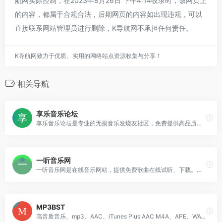
航网实际控制，在2023年8月26日 下午4:14收录时，该网页上
的内容，都属于合规合法，后期网页的内容如出现违规，可以
直接联系网站管理员进行删除，K导航网不承担任何责任。
K导航网致力于优质、实用的网络站点资源收集与分享！
相关导航
享乐音乐论坛
享乐音乐论坛是专业的无损音乐发烧友社区，免费提供高品质无损音乐下载的网站，更是无损音乐发烧友的乐园，拥有的无损音乐下载格式包含各种类型：FLAC、APE、WAV
一听音乐网
一听音乐网是在线音乐网站，提供免费歌曲在线试听、下载。一听音乐网拥有正版、庞大、完整的曲库，歌曲更新迅速，试听流畅，口碑极佳。一听音乐网，每天听一听
MP3BST
高音质音乐、mp3、AAC、iTunes Plus AAC M4A、APE、WAV、FLAC的下载分享