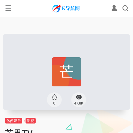
0
47.8K
休闲娱乐
影视
芒果TV