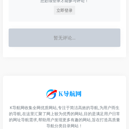
您必须登录才能参与评论！
立即登录
暂无评论...
K导航网收集全网优质网站,专注于简洁高效的导航,为用户而生
的导航,在这里汇聚了网上较为优秀的网站,目的是满足用户日常
的网址导航需求,帮助用户发现更多有趣的网站,旨在打造高质量
导航分类目录网站！