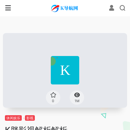
0
1M
休闲娱乐
影视
K胖影视解析解析