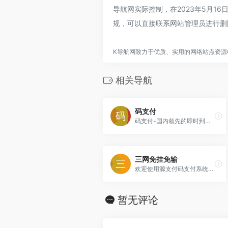
导航网实际控制，在2023年5月1
规，可以直接联系网站管理员进行删
K导航网致力于优质、实用的网络站点资源
相关导航
码支付
码支付-国内领先的即时到账支付平台,解决各大网站收款难题,兼容彩虹易支付接口,云端免挂免签约的码支付系统,保障每位商户资金即时到账,扶持站长资金回流,提供支付宝
三网免挂免输
欢迎使用源支付码支付系统！我们提供正版的支付解决方案，让您安心收款。系统具备毫秒级响应和稳定安全的特点，无掉线问题。我们致力于为您提供高效、可靠的支付服务，让
暂无评论