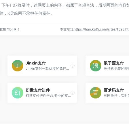
6日 下午1:07收录时，该网页上的内容，都属于合规合法，后期网页的内容
除，K导航网不承担任何责任。
收集与分享！
本文地址https://hao.kpt5.com/sites/159
Jinxin支付
浪子源支付
Jinxin支付一款优质的免挂支付系统,专业稳定即时到账系统告别被彩虹易支付跑路与资金到账不及时,极速响应、安全可靠、方便快捷是我们最大的特点，轻松实现手机付款
幻世支付进件
百梦码支付
幻世支付进件平台,专业的支付服务商,一站式提供支付收款解决方案,数千家商户的首选,帮助广大商家和企业及开发者解决在线支付收款难题,为企业数字化经营升级转型助力,仅需几行代码即可轻松接入,为您拓展增值业务打下基础！
三网免挂，实时