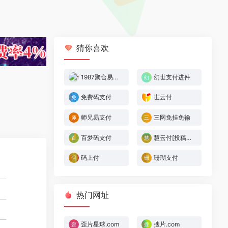
猜你喜欢
1987聚合易支付
幻世支付进件
免费码支付
世云付
师兄易支付
三网免挂免输
百梦码支付
慧云付[投稿人：慧云付,联系：3838491856]
码上付
珊瑚支付
热门网址
歪片星球.com
搜片.com