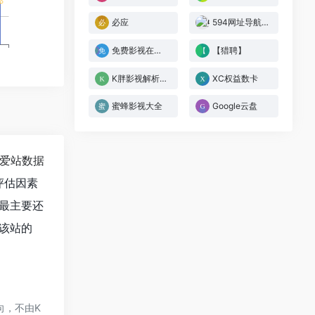
必应
594网址导航[投稿人：6541245,联系：845145]
免费影视在线观看
【猎聘】
K胖影视解析解析
XC权益数卡
蜜蜂影视大全
Google云盘
爱站数据
评估因素
最主要还
该站的
向，不由K