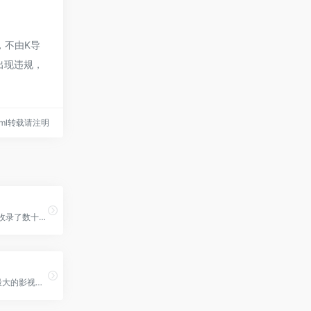
，不由K导
出现违规，
0.html转载请注明
超能搜搜索引擎收录了数十款百度网盘搜索引擎，百度云网盘搜索工具，百度云网盘解析工具，最干净、最好用的资源搜索引擎。提供影视、书籍、软件等资源推荐以及整合信息
豌豆Pro是中国最大的影视资源聚合搜索引擎，实时聚合全网优质影视资源，同时支持在线、下载和字幕。电影、电视剧、动漫、综艺、记录片应有尽有。