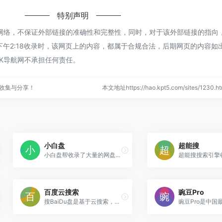
特别声明
网络，不保证外部链接的准确性和完整性，同时，对于该外部链接的指向
日 下午2:18收录时，该网页上的内容，都属于合规合法，后期网页的内容如
K导航网不承担任何责任。
收集与分享！
本文地址https://hao.kpt5.com/sites/123
小白盘
超能搜
小白盘帮收录了大量的网盘资源,页面清新，实时检查失效资源.帮您省心快速找到想要的电影,电视剧,小说,文档,音乐,软件,种子等热门网盘资源
百度云搜索
豌豆Pro
搜BaiDu盘是基于云搜索，最大的百度云网盘资源搜索中心，千万级数据量，让您一网打尽所有的网盘资源.