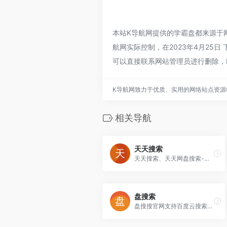
本站K导航网提供的学霸盘都来源于
航网实际控制，在2023年4月25
可以直接联系网站管理员进行删除，
K导航网致力于优质、实用的网络站点资源
相关导航
天天搜索
天天搜索、天天网盘搜索-国内优秀网盘资源搜索引擎,百度网盘搜索,百度云搜索,支持百度网盘搜索,360云盘资源搜索,迅雷快传搜索,城通网盘搜索,华为DBank网盘
盘搜索
盘搜搜官网支持百度云搜索、115网盘、360云盘、华为网盘、新浪微盘等搜索服务，是您工作、学习、娱乐的网盘搜索神器。