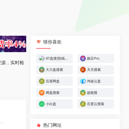
猜你喜欢
97盘搜[投稿人：panso,联系：2777777123@qq.com]
豌豆Pro
资源，实时检
大力盘搜索
天天搜索
百度网盘
鸿途云盘
网盘搜索
超能搜
小白盘
百度云搜索
热门网址