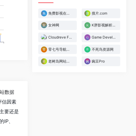
免费影视在线观看
搜片.com
女神网
K胖影视解析解析
Cloudreve Forum
Game Developer
零七号导航网[投稿人：零七导航,联系：2284071162]
不死鸟资源网
老树岛网站目录[投稿人：3214646,联系：32546]
豌豆Pro
站数据
评估因素
主要还是
IP、