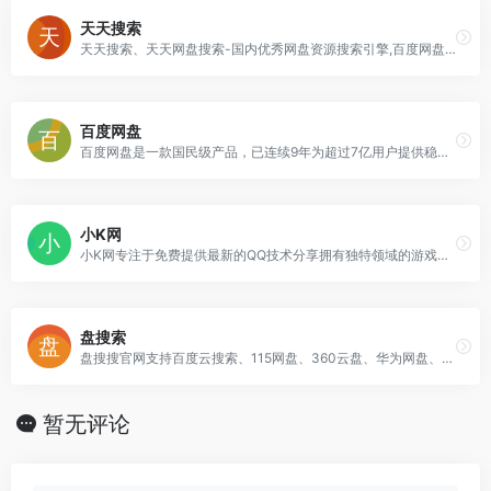
天天搜索
天天搜索、天天网盘搜索-国内优秀网盘资源搜索引擎,百度网盘搜索,百度云搜索,支持百度网盘搜索,360云盘资源搜索,迅雷快传搜索,城通网盘搜索,华为DBank网盘
百度网盘
百度网盘是一款国民级产品，已连续9年为超过7亿用户提供稳定、安全的个人云存储服务，已实现电脑、手机、电视等多种终端场景的覆盖和互联，并支持多类型文件的备份、分享、查看和处理
小K网
小K网专注于免费提供最新的QQ技术分享拥有独特领域的游戏资源,专业负责人掌控QQ活动动态,多方面性质资源分享,免费源码交流学习基地,绿色、安全、搞笑的软件基地.
盘搜索
盘搜搜官网支持百度云搜索、115网盘、360云盘、华为网盘、新浪微盘等搜索服务，是您工作、学习、娱乐的网盘搜索神器。
暂无评论