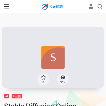
0
32K
AI
AI绘图
Stable Diffusion Online