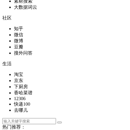
素材搜索
大数据词云
社区
知乎
微信
微博
豆瓣
搜外问答
生活
淘宝
京东
下厨房
香哈菜谱
12306
快递100
去哪儿
热门推荐：