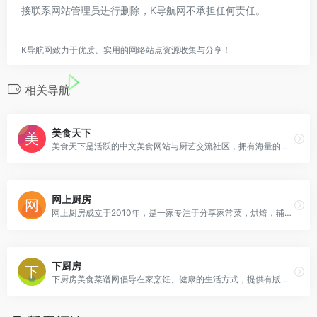
接联系网站管理员进行删除，K导航网不承担任何责任。
K导航网致力于优质、实用的网络站点资源收集与分享！
相关导航
美食天下
美食天下是活跃的中文美食网站与厨艺交流社区，拥有海量的优质原创美食菜谱，聚集超千万美食家。我所有的朋友都是吃货，欢迎您加入！
网上厨房
网上厨房成立于2010年，是一家专注于分享家常菜，烘焙，辅食，减肥餐，月子餐，宝宝餐等做法及知识的菜谱大全网站，聚集了近5000名优质的签约作者，拥有300多万
下厨房
下厨房美食菜谱网倡导在家烹饪、健康的生活方式，提供有版权的实用菜谱做法与饮食知识，提供厨师和美食爱好者一个记录、分享的平台。