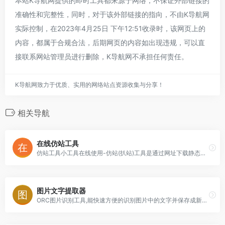
本站K导航网提供的即时工具都来源于网络，不保证外部链接的
准确性和完整性，同时，对于该外部链接的指向，不由K导航网
实际控制，在2023年4月25日 下午12:51收录时，该网页上的
内容，都属于合规合法，后期网页的内容如出现违规，可以直
接联系网站管理员进行删除，K导航网不承担任何责任。
K导航网致力于优质、实用的网络站点资源收集与分享！
相关导航
在线仿站工具
仿站工具小工具在线使用-仿站(扒站)工具是通过网址下载静态网页的工具。从输入的网址下载html代码,提取出JS、Css、Image、等静态文件
图片文字提取器
ORC图片识别工具,能快速方便的识别图片中的文字并保存成新的文本文件,简单、高效;一键操作,快速、方便。 OCR图片文字识别,支持图片转中文汉字识别，可以把图片中文字转文本文件及多种语言。