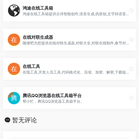
鸿途在线工具箱
鸿途在线工具箱提供古诗智能创作,语音生成,伪原创,文字转语音,文字转视频,JavaScript/PHP/Python混淆加密,HTML/CSS/JSON格式化,
在线对联生成器
随便吧为您提供在线对联生成器,对联大全,对联在线制作,春节对联,新婚对联,趣味对联,搞笑对联,乔迁对联,新年对联,只要在线输入文字就可以生成经典的对联。赶快加入进行在线制作吧!
在线工具
在线工具,开发人员工具,代码格式化、压缩、加密、解密,下载链接转换,json格式化,正则测试工具,favicon在线制作,字帖工具,中文简繁体转换,迅雷下载链接
腾讯QQ浏览器在线工具箱平台
帮小忙，腾讯QQ浏览器工具箱平台。
暂无评论