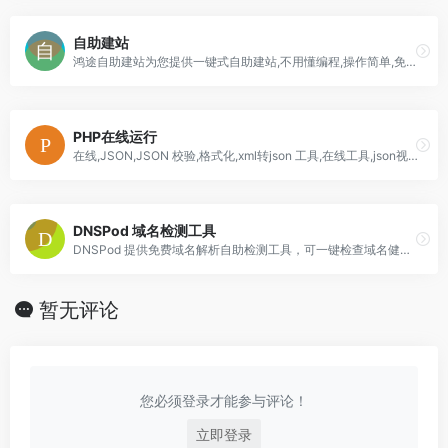
自助建站
鸿途自助建站为您提供一键式自助建站,不用懂编程,操作简单,免费建站,提供千套源码和模板,一分钟轻松搭建一个属于自己的网站！
PHP在线运行
在线,JSON,JSON 校验,格式化,xml转json 工具,在线工具,json视图,可视化,程序,服务器,域名注册,正则表达式,测试,在线json格式化工具,json 格式化,json格式化工具,json字符串格式化,json 在线查看器,json在线,json 在线验证,json tools online,在线文字对比工具
DNSPod 域名检测工具
DNSPod 提供免费域名解析自助检测工具，可一键检查域名健康状态、网站可用性。
暂无评论
您必须登录才能参与评论！
立即登录