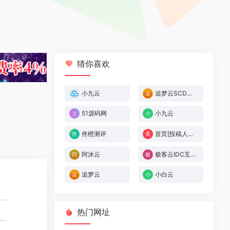
猜你喜欢
小九云
追梦云SCDN[投稿人：追梦云,联系：zmywangluo@qq.com]
51源码网
小九云
佟橙测评
首页[投稿人：逍遥,联系：2701629179@qq.com]
阿沐云
极客云IDC互联
追梦云
小白云
热门网址