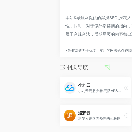
本站K导航网提供的黑搜SEO[投稿人：
性，同时，对于该外部链接的指向，不
属于合规合法，后期网页的内容如出
K导航网致力于优质、实用的网络站点资源
相关导航
小九云
小九云云服务器,高防VPS,高防VPS云主机,高防云服务器,高防虚拟主机,高防空间,高防服务器,高防服务器租用,高防服务器托管,网站加速,CDN,高防CDN,CDN加速,CDN防护等,是一家大型专业的云服务提供平台
追梦云
追梦云是国内领先的互联网业务平台服务提供商。公司专注为用户提供低价高性能云计算产品，致力于云计算应用的易用性开发，并引导云计算在国内普及。面向全球客户提供基于云