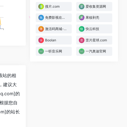
搜片.com
爱收集资源网
免费影视在线观看
果核剥壳
激活码商城-自动发卡商城
快云科技
Boolan
歪片星球.com
一听音乐网
一汽奥迪官网
询该站的相
，建议大
.com]的
根据您自
om]的站长