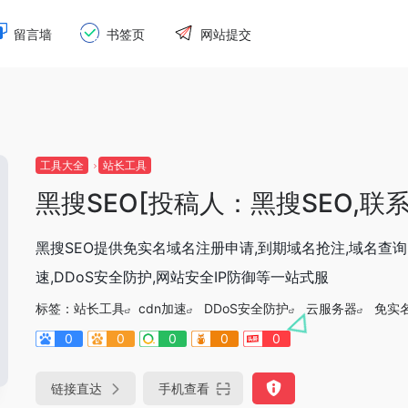
留言墙
书签页
网站提交
工具大全
站长工具
黑搜SEO[投稿人：黑搜SEO,联系：h
黑搜SEO提供免实名域名注册申请,到期域名抢注,域名查询,
速,DDoS安全防护,网站安全IP防御等一站式服
标签：
站长工具
cdn加速
DDoS安全防护
云服务器
免实
0
0
0
0
0
链接直达
手机查看