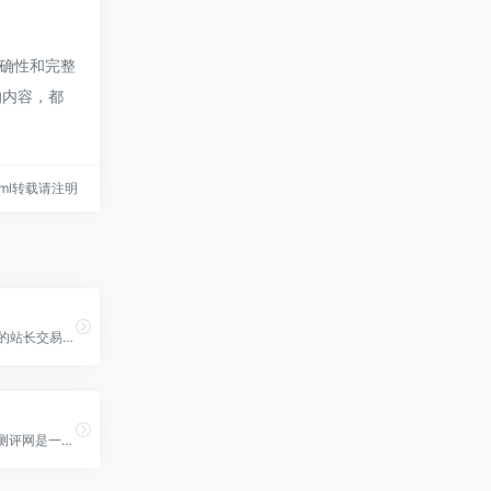
准确性和完整
的内容，都
3.html转载请注明
51源码网，专业的站长交易平台，提供各类优质的网站源码交易、网站交易、域名交易等服务。我们拥有丰富的营销工具和网络推广资源，助您实现网站的增值与利润最大化。在这里，您可以找到您需要的一切，无论是开发新网站还是购买已有网站，都能得到满意的结果。立即加入51源码网，让您的网站更上一层楼！
佟橙测评服务器测评网是一款优秀的测评工具，可以快速评估服务器的性能和稳定性。该测评网站提供了全面的测试项目，如CPU、内存、磁盘、网络等，通过不同的测试项目，用