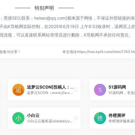
特别声明
黑搜SEO,联系：heiseo@qq.com]都来源于网络，不保证外部链接的
由K导航网实际控制，在2025年6月19日 上午6:52收录时，该网页上
现违规，可以直接联系网站管理员进行删除，K导航网不承担任何责任。
收集与分享！
本文地址https://hao.kpt5.com/sites/174
追梦云SCDN[投稿人：追梦云,联系：zmywangluo@qq.com]
51源码网
追梦云SCDN（www.j0a.cn）为您提供集速度与安全于一体的高防CDN加速服务。我们不仅大幅提升网站、图片、视频等资源的全球访问速度，更内置强大的Web应
小白云
佟橙测评
小白云云服务器(xiaobaiyun.cn),江苏白猿网络科技有限公司旗下云计算平台,有高防VPS,高防VPS云主机,高防云服务器,高防虚拟主机,高防空间