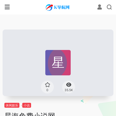
0
35.5K
休闲娱乐
小说
星海免费小说网