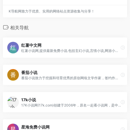
K导航网致力于优质、实用的网络站点资源收集与分享！
相关导航
红薯中文网
红薯小说网,提供最新免费小说.包括玄幻小说,言情小说,网游小说等热门分类.找好看的小说,请到hongshu.com,超快网速,更新频繁,为读者提供免费小说，友好
番茄小说
番茄小说致力于挖掘和培育优秀的原创网络文学作家，签约作品将在今日头条、番茄小说等 app 上分发给过亿用户。番茄小说网提供玄幻小说,武侠小说,原创小说,网游小说
17k小说
17K小说网(17k.com)创建于2006年，原名一起看小说网，是中文在线旗下集创作、阅读于一体的在线阅读网站。我们以“让每个人都享受创作的乐趣”为使命，提供
星海免费小说网