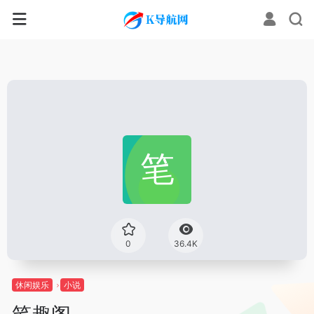
0
36.4K
休闲娱乐
小说
笔趣阁