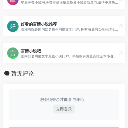
星海免费小说网,免费提供海量高质量小说最新章节,最快更新热门网络小说,全站免费阅读,无弹窗广告,全本小说免费阅读,最好看的网络小说,尽在星海小说网。
好看的言情小说推荐
潇湘书院是国内知名原创网络文学门户, 拥有海量的女生完结全本小说作品, 提供热门小说排行榜免费在线阅读, 每日更新言情、都市、穿越、青春、悬疑等作品连载。
言情小说吧
国内知名网络文学原创小说门户。书城拥有海量完结全本小说，每日更新言情、都市、耽美、穿越、官场、重生、玄幻、女尊等小说的连载最新章节，定期发布阅读小说排行榜单。
暂无评论
您必须登录才能参与评论！
立即登录