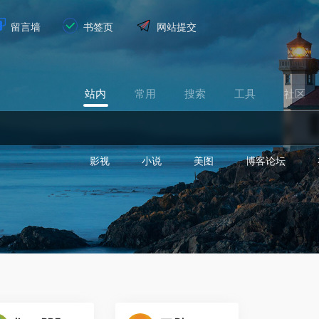
留言墙
书签页
网站提交
站内
常用
搜索
工具
社区
影视
小说
美图
博客论坛