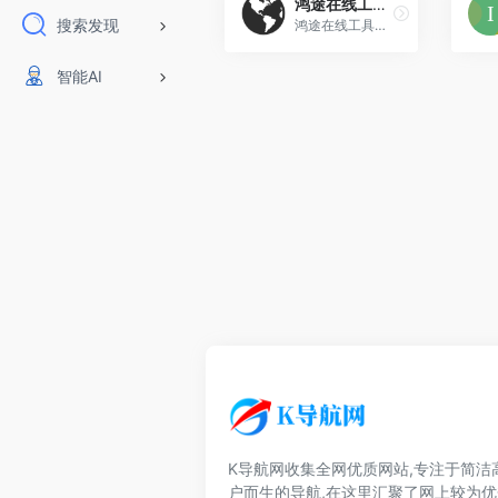
鸿途在线工具箱
搜索发现
鸿途在线工具箱提供古诗智能创作,语音生成,伪原创,文字转语音,文字转视频,JavaScript/PHP/Python混淆加密,HTML/CSS/JSON格式化,
智能AI
K导航网收集全网优质网站,专注于简洁
户而生的导航,在这里汇聚了网上较为优