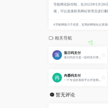
导航网实际控制，在2023年5月2
规，可以直接联系网站管理员进行删
K导航网致力于优质、实用的网络站点资源
相关导航
落日码支付
落日码支付是一款码支付类型支付接口-兼容彩虹易支付接口,一站式接入支付宝,微信,财付通,QQ钱包,微信wap,帮助开发者快速集成到自己相应产品,效率高,见效快,
冉墨码支付
一个专业的系统平台开发商,值得一试
暂无评论