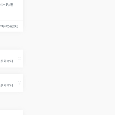
容如出现违
6.html转载请注明
码支付-国内领先的即时到账支付平台,解决各大网站收款难题,兼容彩虹易支付接口,云端免挂免签约的码支付系统,保障每位商户资金即时到账,扶持站长资金回流,提供支付宝,微信,QQ钱包等众多支付收款方式！
码支付-国内领先的即时到账支付平台,解决各大网站收款难题,兼容彩虹易支付接口,云端免挂免签约的码支付系统,保障每位商户资金即时到账,扶持站长资金回流,提供支付宝