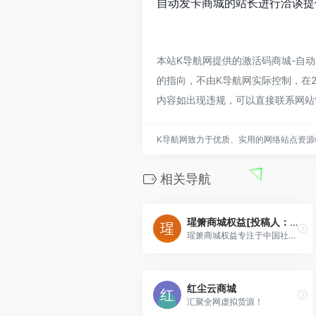
自动发卡商城的站长进行洽谈提供
本站K导航网提供的激活码商城-自
的指向，不由K导航网实际控制，在20
内容如出现违规，可以直接联系网站
K导航网致力于优质、实用的网络站点资源
相关导航
瑆箫商城权益[投稿人：瑆箫,联系：2228293408]
瑆箫商城权益专注于中国社交媒体营销服务，是国内领先的一站式服务分发营销平台，提供一站式SaaS服务，专业解决营销推广过程中瞬息万变的运营痛点，为广大网友提供最低
红尘云商城
汇聚全网虚拟货源！