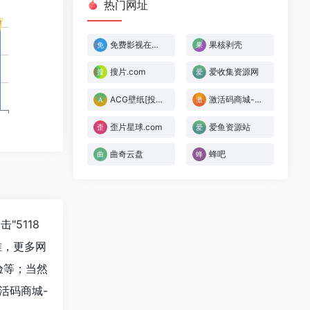
热门网址
免费影视在线观看
果核剥壳
搜片.com
爱收集资源网
ACG壁纸[投稿人：ACG壁纸,联系：1379692930@qq.com]
激活码商城-自动发卡商城
歪片星球.com
爱鱼资源站
曲奇云盘
蜂吧
击"
5118
准，更多网
验等；当然
活码商城-