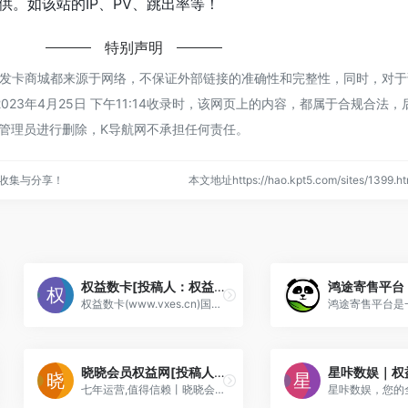
。如该站的IP、PV、跳出率等！
特别声明
动发卡商城都来源于网络，不保证外部链接的准确性和完整性，同时，对
23年4月25日 下午11:14收录时，该网页上的内容，都属于合规合法
管理员进行删除，K导航网不承担任何责任。
收集与分享！
本文地址https://hao.kpt5.com/sites/139
权益数卡[投稿人：权益数卡,联系：M1ccoc]
鸿途寄售平台
权益数卡(www.vxes.cn)国内领先的数字权益卡券终端源头渠道，致力于为个人和企业以及电商提供数字权益产品，覆盖餐饮代下、视频影音会员、美食餐饮优惠券、视
晓晓会员权益网[投稿人：晓晓会员,联系：2317966723@qq.com]
七年运营,值得信赖丨晓晓会员权益网(hy.ziyuanting.com)专注提供各类虚拟权益低价会员充值、批发、分销API对接的一手货源渠道平台