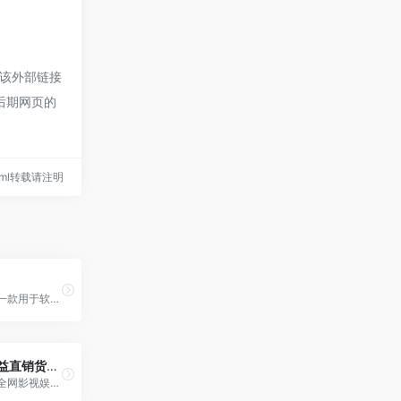
于该外部链接
，后期网页的
9.html转载请注明
鸿途寄售平台是一款用于软件充值等虚拟卡密24小时在线交易的自动交易平台！
星咔数娱｜权益直销货源平台[投稿人：姚哲轩,联系：13786660767]
星咔数娱，您的全网影视娱乐管家，直连品牌渠道，提供电影票一手，腾讯、爱奇艺、优酷、网易云等平台会员充值，优惠直达，自用省钱，分享创收。