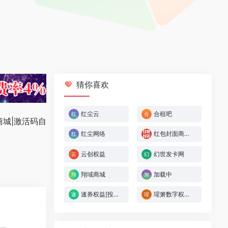
猜你喜欢
红尘云
合租吧
商城|激活码自
红尘网络
红包封面商城-数字权益商城-影视会员-音乐会员直充
云创权益
幻世发卡网
翔域商城
加载中
速券权益[投稿人：速券权益,联系：3540689144]
瑆箫数字权益[投稿人：瑆箫,联系：2228293408]