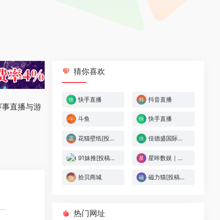
猜你喜欢
快手直播
抖音直播
赛事直播与游
斗鱼
快手直播
花猫壁纸[投稿人：花猫壁纸,联系：无]
佳德盛国际物流[投稿人：蔡生,联系：13421147815]
91妹推[投稿人：妹推官,联系：auatusir@gmail.com]
星咔数娱｜权益直销货源平台[投稿人：姚哲轩,联系：13786660767]
拾贝商城
磁力猫[投稿人：司空,联系：vipwenqi]
热门网址