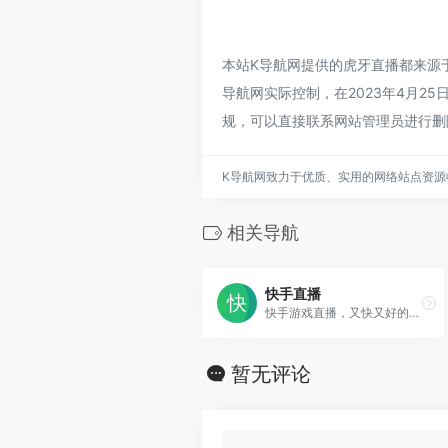
本站K导航网提供的虎牙直播都来源
导航网实际控制，在2023年4月2
规，可以直接联系网站管理员进行删
K导航网致力于优质、实用的网络站点资源
相关导航
快手直播
快手游戏直播，又快又好的游戏直播。
暂无评论