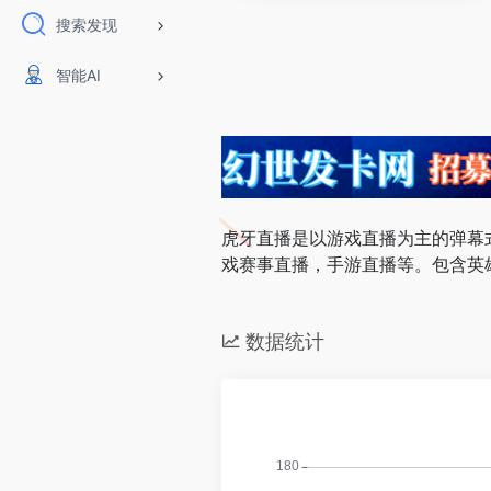
搜索发现
智能AI
虎牙直播是以游戏直播为主的弹幕
戏赛事直播，手游直播等。包含英雄
数据统计