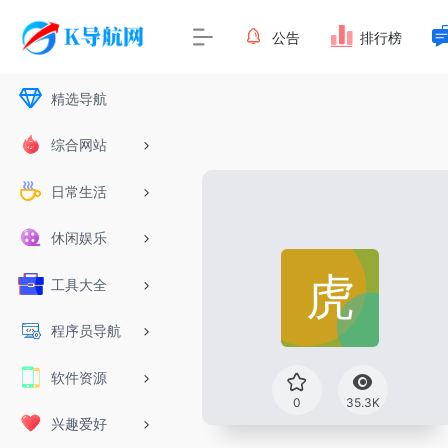
公告
排行榜
精选导航
综合网站
日常生活
休闲娱乐
工具大全
程序员导航
软件资源
0
35.3K
兴趣爱好