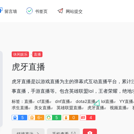
留言墙
书签页
网站提交
休闲娱乐
直播
虎牙直播
虎牙直播是以游戏直播为主的弹幕式互动直播平台，累计
事直播，手游直播等。包含英雄联盟lol，王者荣耀，绝地
标签：
直播
cf直播
dnf直播
dota2直播
lol直播
YY直播
求生直播
美女直播
英雄联盟直播
虎牙直播
视频直播
5
6-
5
0
4
链接直达
手机查看