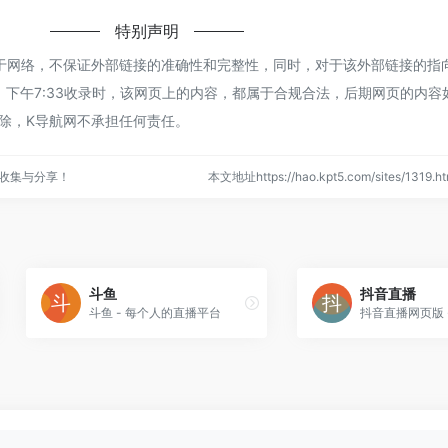
特别声明
于网络，不保证外部链接的准确性和完整性，同时，对于该外部链接的指
5日 下午7:33收录时，该网页上的内容，都属于合规合法，后期网页的内容
除，K导航网不承担任何责任。
收集与分享！
本文地址https://hao.kpt5.com/sites/131
斗鱼
抖音直播
斗鱼 - 每个人的直播平台