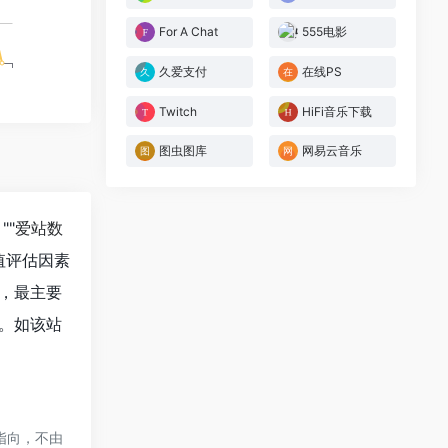
For A Chat
555电影
久爱支付
在线PS
Twitch
HiFi音乐下载
图虫图库
网易云音乐
""
爱站数
值评估因素
，最主要
。如该站
指向，不由