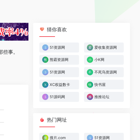
猜你喜欢
51资源网
爱收集资源网
那些事。
熊霸资源网
小K网
51资源网
不死鸟资源网
XC权益数卡
快书屋
51源码网
推推论坛
热门网址
搜片.com
51资源网