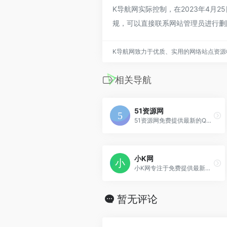
K导航网实际控制，在2023年4月
规，可以直接联系网站管理员进行删
K导航网致力于优质、实用的网络站点资源
相关导航
51资源网
51资源网免费提供最新的QQ技术分享，每天更新大量原创技术教程,线报活动,QQ软件等,免费源码交流学习基地,绿色、安全、搞笑的软件基地。
小K网
小K网专注于免费提供最新的QQ技术分享拥有独特领域的游戏资源,专业负责人掌控QQ活动动态,多方面性质资源分享,免费源码交流学习基地,绿色、安全、搞笑的软件基地.
暂无评论