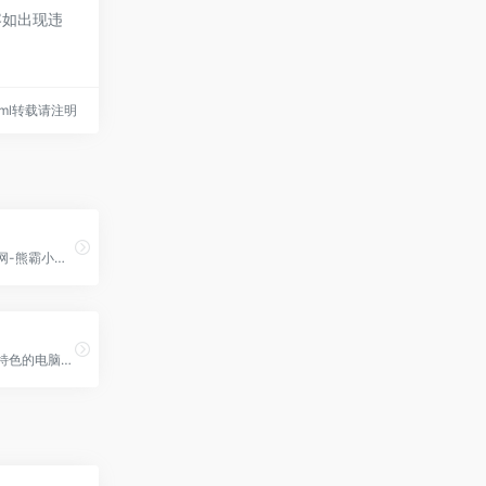
容如出现违
4.html转载请注明
强大的教程资源网-熊霸小窝博客热搜新闻官网API教程框架资讯每日推荐优选精品个人主页支付系统官方网站论坛专业源码教程分享
这是一个非常有特色的电脑爱好者网站，专注于推荐优秀软件、APP应用和互联网资源和技术教程，是电脑爱好者最佳的软件下载和学习交流场所