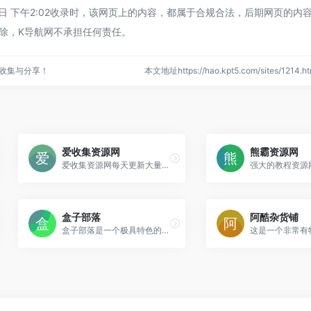
25日 下午2:02收录时，该网页上的内容，都属于合规合法，后期网页的内
除，K导航网不承担任何责任。
收集与分享！
本文地址https://hao.kpt5.com/sites/121
爱收集资源网
熊霸资源网
爱收集资源网每天更新大量原创技术教程,线报活动,QQ软件等，欢迎各位小刀娱乐网的基佬访问学习，给QQ爱好者们带来一个绿色温馨快乐的娱乐家园
盒子部落
阿酷杂货铺
盒子部落是一个极具特色的资源网站，本网站专注于推荐优秀软件、APP应用和互联网资源，每篇图文评测都极其用心。你在这里可以免费获取我们精选的优秀软件应用、装机必备软件，我们每天都会分享大量的软件，为您提供优质的软件及下载服务。