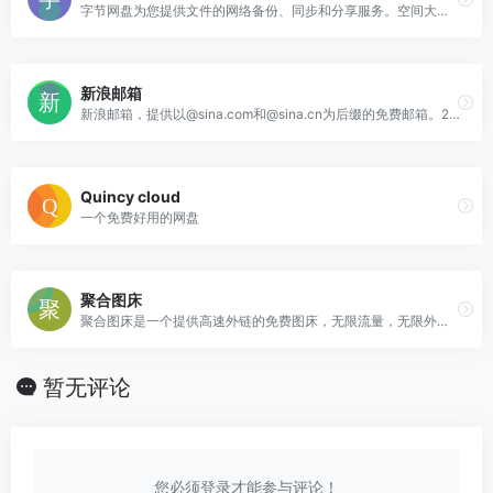
字节网盘为您提供文件的网络备份、同步和分享服务。空间大、速度快、安全稳固，支持教育网加速，支持手机端。字节云盘为用户守护数据资产。
新浪邮箱
新浪邮箱，提供以@sina.com和@sina.cn为后缀的免费邮箱。2G超大附件和50M普通附件，容量5G至无限大，整合新浪微博应用，支持客户端收发，更加安全
Quincy cloud
一个免费好用的网盘
聚合图床
聚合图床是一个提供高速外链的免费图床，无限流量，无限外链，全球网络加速，提供API和客户端上传图片，专业的跨境电商图片上传和托管，适合亚马逊, wish, eb
暂无评论
您必须登录才能参与评论！