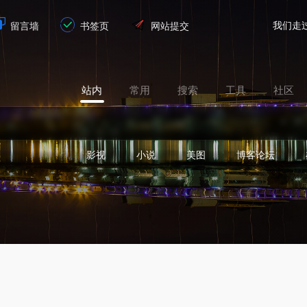
我们走
留言墙
书签页
网站提交
站内
常用
搜索
工具
社区
影视
小说
美图
博客论坛