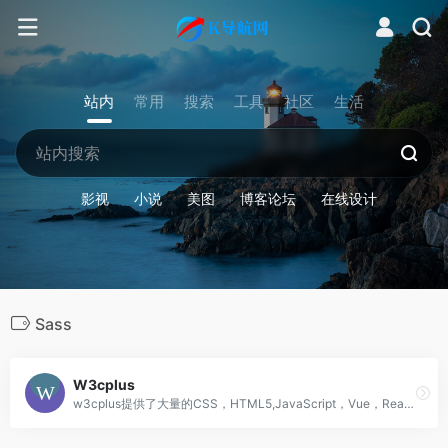
站内
常用
搜索
工具
社区
生活
影视
小说
美图
博客论坛
在线设计
Sass
W3cplus
w3cplus提供了大量的CSS，HTML5,JavaScript，Vue，React等最新前端技术文章，以一起学习进步，共同分享为原则，为打造优秀的前端学习