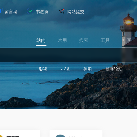
留言墙
书签页
网站提交
站内
常用
搜索
工具
社区
影视
小说
美图
博客论坛