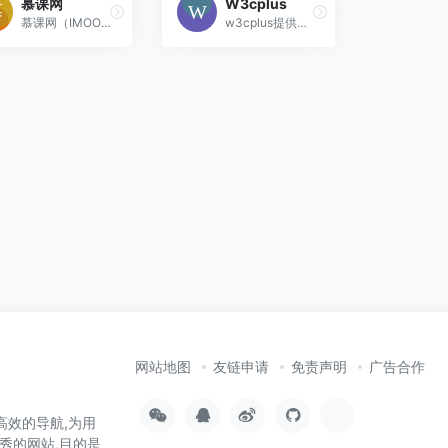
慕课网
W3cplus
慕课网（IMOOC）是IT技能学习平台。慕课网(IMOOC)课程涉及JAVA、前端、Python、大数据等60类主流技术语言，覆盖了面试就业、职业成长、自我提升
w3cplus提供了大量的CSS，HTML5,JavaScript，Vue，React等最新前端技术文章，以一起学习进步，共同分享为原则，为打造优秀的前端学习
网站地图
友链申请
免责声明
广告合作
高效的导航,为用
秀的网站,目的是