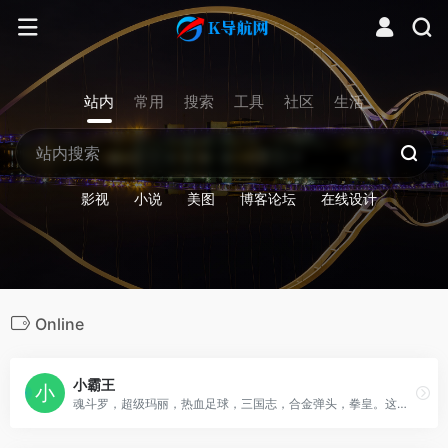
站内
常用
搜索
工具
社区
生活
影视
小说
美图
博客论坛
在线设计
Online
小霸王
魂斗罗，超级玛丽，热血足球，三国志，合金弹头，拳皇。这些小时候的回忆，黑白电视机前玩着小霸王游戏机的那种感觉令人怀念，希望大家可以找回童年的快乐