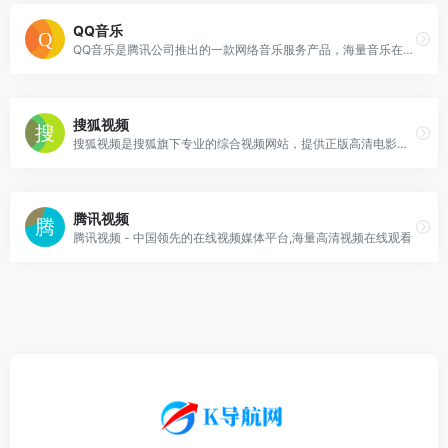
QQ音乐
QQ音乐是腾讯公司推出的一款网络音乐服务产品，海量音乐在线试听、新歌热歌在线首发、歌词翻译、手机铃声下载、高品质无损音乐试听、海量无损曲库、正版音乐下载、空间背
搜狐视频
搜狐视频是搜狐旗下专业的综合视频网站，提供正版高清电影、电视剧、综艺、纪录片、动漫等。网罗最新最热新闻、娱乐资讯，同时提供免费视频空间和视频分享服务。
腾讯视频
腾讯视频 - 中国领先的在线视频媒体平台,海量高清视频在线观看