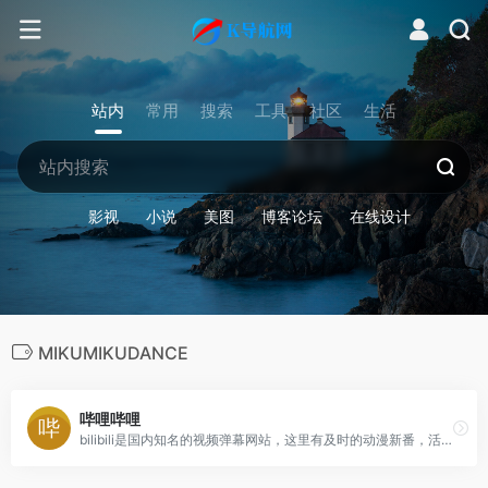
站内
常用
搜索
工具
社区
生活
影视
小说
美图
博客论坛
在线设计
MIKUMIKUDANCE
哔哩哔哩
bilibili是国内知名的视频弹幕网站，这里有及时的动漫新番，活跃的ACG氛围，有创意的Up主。大家可以在这里找到许多欢乐。