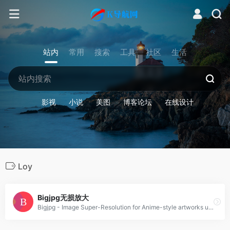
站内
常用
搜索
工具
社区
生活
影视
小说
美图
博客论坛
在线设计
Loy
Bigjpg无损放大
Bigjpg - Image Super-Resolution for Anime-style artworks using the Deep Convolut