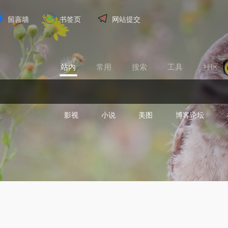
留言墙
书签页
网站提交
站内
常用
搜索
工具
社区
影视
小说
美图
博客论坛