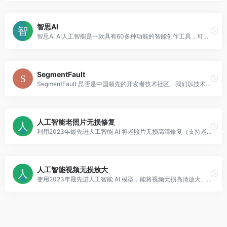
智思AI
智思AI AI人工智能是一款具有60多种功能的智能创作工具，可以帮助您快速、有效地完成任务。它可以自动分析您的文本，提供专业的报告，并帮助您更好地理解您的文本。
SegmentFault
SegmentFault 思否是中国领先的开发者技术社区。我们以技术问答、技术专栏、技术课程、技术资讯为核心的产品形态，为开发者提供纯粹、高质的技术交流平台。
人工智能老照片无损修复
利用2023年最先进人工智能 AI 将老照片无损高清修复（支持老照片修复、老照片上色和魔法动态照片
人工智能视频无损放大
使用2023年最先进人工智能 AI 模型，能将视频无损高清放大、增强画质、智能补帧使画面丝滑流畅栩栩如生同时支持黑白视频上色和慢动作