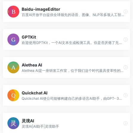
Baidu-imageEditor
百度AI开放平台提供全球领先的语音、图像、NLP等多项人工智能技术，开放对话式人工智能系统、智能驾驶系统两大行业生态，共享AI领域最新的应用场景和解决方案
GPTKit
欢迎使用GPTKit，一个AI文本生成检测工具。你是否厌倦了无法区分人类书写的文本和机器生成的文本?不用再看了!使用多模型方法，我们能够识别和分类文本，无论是人
Alethea AI
Alethea AI是一座研发工作室，位于我们这个时代最具变革性的两项技术——生成人工智能和区块链的交叉点。
Quickchat AI
Quickchat AI使公司能够构建自己的多语言AI助手，由GPT- 3等生成式AI模型提供支持。
灵境AI
灵境AI|AI助手|灵境助手