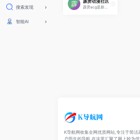
霹雳动漫社区
搜索发现
霹雳acg是新生代泛娱乐互动平台，从动漫、游戏起步，衍生至数码、周边、会展等与宅文化相关领域，致力于创造轻松欢快的宅文化乐趣。
智能AI
K导航网收集全网优质网站,专注于简洁
户而生的导航,在这里汇聚了网上较为优