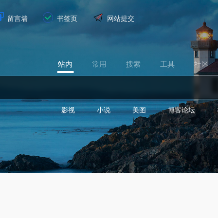
留言墙
书签页
网站提交
站内
常用
搜索
工具
社区
影视
小说
美图
博客论坛