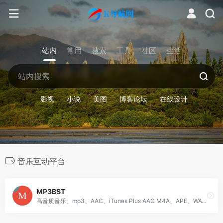
站内
常用
搜索
工具
社区
生活
影视
小说
美图
博客论坛
在线设计
音乐互动平台
MP3BST
高音质音乐、mp3、AAC、iTunes Plus AAC M4A、APE、WAV、FLAC的下载分享