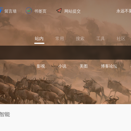
永远不
留言墙
书签页
网站提交
站内
常用
搜索
工具
社区
影视
小说
美图
博客论坛
 智能