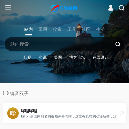
站内
常用
搜索
工具
社区
生活
影视
小说
美图
博客论坛
在线设计
镜音双子
哔哩哔哩
bilibili是国内知名的视频弹幕网站，这里有及时的动漫新番，活跃的ACG氛围，有创意的Up主。大家可以在这里找到许多欢乐。