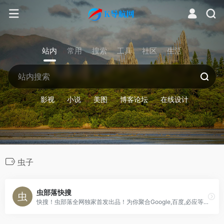
站内
常用
搜索
工具
社区
生活
影视
小说
美图
博客论坛
在线设计
虫子
虫部落快搜
快搜！虫部落全网独家首发出品！为你聚合Google,百度,必应等国内外综合搜索和学术,资源,专业领域知识等垂直搜索。精准搜索,便捷交互！是你的网络搜索第一站！