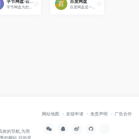
字节网盘·云存储
百度网盘
字节网盘为您提供文件的网络备份、同步和分享服务。空间大、速度快、安全稳固，支持教育网加速，支持手机端。字节云盘为用户守护数据资产。
百度网盘是一款国民级产品，已连续9年为超过7亿用户提供稳定、安全的个人云存储服务，已实现电脑、手机、电视等多种终端场景的覆盖和互联，并支持多类型文件的备份、分享、查看和处理
网站地图
友链申请
免责声明
广告合作
高效的导航,为用
秀的网站,目的是