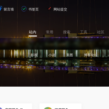
留言墙
书签页
网站提交
站内
常用
搜索
工具
社区
影视
小说
美图
博客论坛