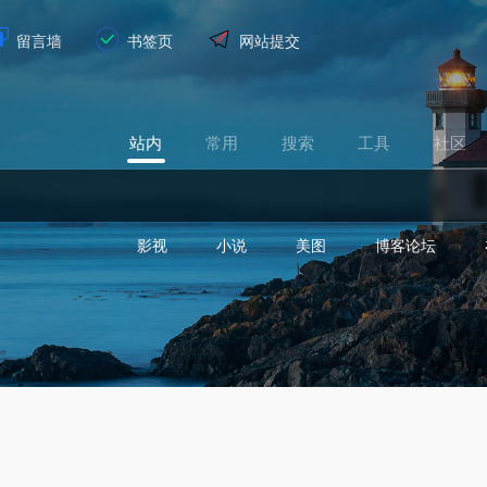
留言墙
书签页
网站提交
站内
常用
搜索
工具
社区
影视
小说
美图
博客论坛