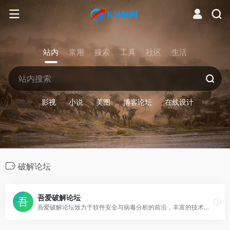
站内
常用
搜索
工具
社区
生活
影视
小说
美图
博客论坛
在线设计
破解论坛
吾爱破解论坛
吾爱破解论坛致力于软件安全与病毒分析的前沿，丰富的技术版块交相辉映，由无数热衷于软件加密解密及反病毒爱好者共同维护