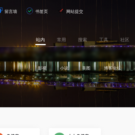
留言墙
书签页
网站提交
站内
常用
搜索
工具
社区
影视
小说
美图
博客论坛