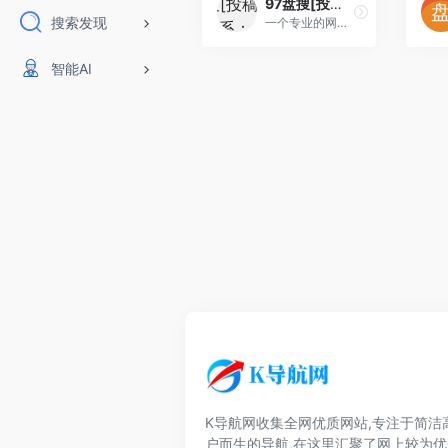
97盘搜[投稿人：panso,联系：2777777123@qq.com]
搜索发现
一个专业的网盘搜索引擎,提供百度网盘、夸克网盘、迅雷网盘、阿里云盘资源搜索,涵盖电影、游戏、短剧、软件、小说、学习资料等
智能AI
K导航网收集全网优质网站,专注于简洁
户而生的导航,在这里汇聚了网上较为优