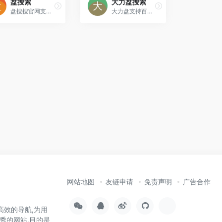
盘搜索
大力盘搜索
盘搜搜官网支持百度云搜索、115网盘、360云盘、华为网盘、新浪微盘等搜索服务，是您工作、学习、娱乐的网盘搜索神器。
大力盘支持百度云搜索，可快速搜索百度网盘资源中的有效连接，自动识别无效的百度云网盘资源，每天更新海量资源。
网站地图
友链申请
免责声明
广告合作
高效的导航,为用
秀的网站,目的是