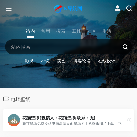
站内
常用
搜索
工具
社区
生活
影视
小说
美图
博客论坛
在线设计
电脑壁纸
花猫壁纸[投稿人：花猫壁纸,联系：无]
花猫壁纸免费提供电脑高清桌面壁纸和手机壁纸图片下载，花猫壁纸涵盖动漫壁纸、游戏壁纸、美女壁纸、风景壁纸、动物壁纸等精美高清壁纸