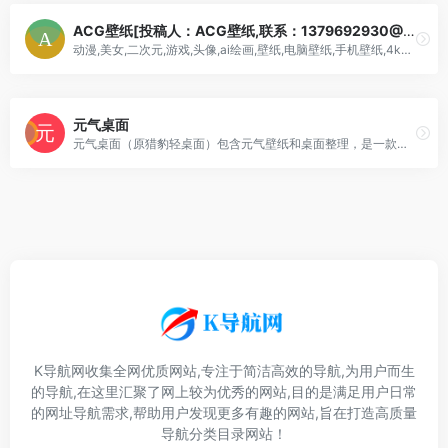
ACG壁纸[投稿人：ACG壁纸,联系：1379692930@qq.com]
动漫,美女,二次元,游戏,头像,ai绘画,壁纸,电脑壁纸,手机壁纸,4k壁纸
元气桌面
元气桌面（原猎豹轻桌面）包含元气壁纸和桌面整理，是一款免费桌面美化软件。独家自研动态壁纸引擎,利用图像算法、粒子特效,让静态壁纸动起来，像游戏画面一样炫酷；桌面
K导航网收集全网优质网站,专注于简洁高效的导航,为用户而生
的导航,在这里汇聚了网上较为优秀的网站,目的是满足用户日常
的网址导航需求,帮助用户发现更多有趣的网站,旨在打造高质量
导航分类目录网站！