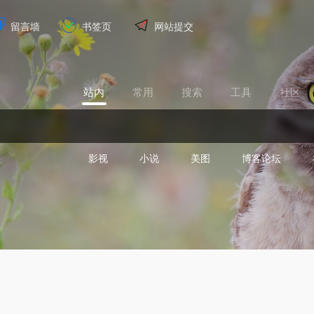
留言墙
书签页
网站提交
站内
常用
搜索
工具
社区
影视
小说
美图
博客论坛