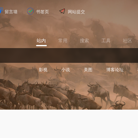
留言墙
书签页
网站提交
站内
常用
搜索
工具
社区
影视
小说
美图
博客论坛