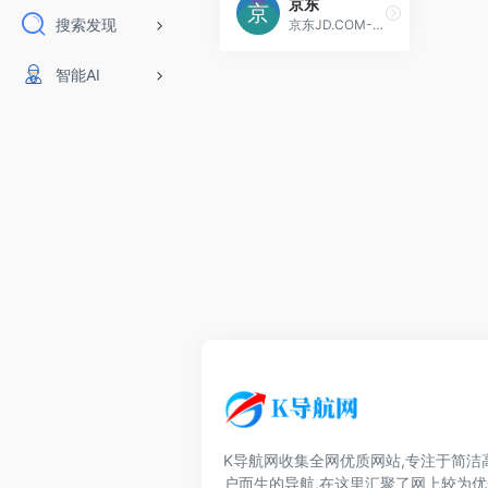
京东
搜索发现
京东JD.COM-专业的综合网上购物商城，为您提供正品低价的购物选择、优质便捷的服务体验。商品来自全球数十万品牌商家，囊括家电、手机、电脑、服装、居家.....
智能AI
K导航网收集全网优质网站,专注于简洁
户而生的导航,在这里汇聚了网上较为优