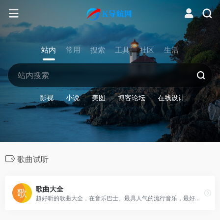
站内
常用
搜索
工具
社区
生活
影视
小说
美图
博客论坛
在线设计
歌曲试听
歌曲大全
超好听的歌曲大全，在音乐巴士。最具人气的流行音乐，最好听的MP3歌曲试听免费下载