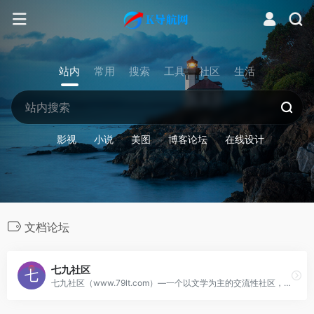
站内
常用
搜索
工具
社区
生活
影视
小说
美图
博客论坛
在线设计
文档论坛
七九社区
七九社区（www.79lt.com）—一个以文学为主的交流性社区，站内收集着海量模板、视频、图片、源码、域名、文学，七九社区是以博客为基础的文学交流论坛，社区内