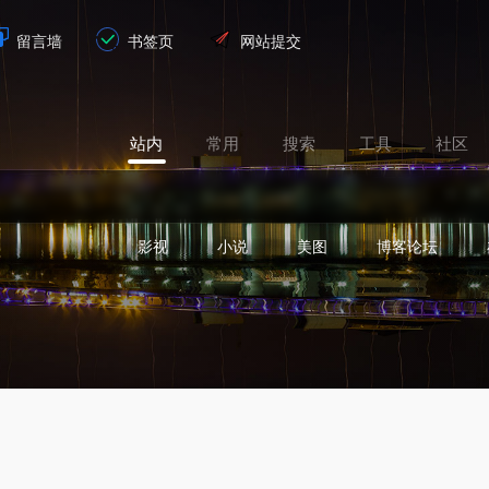
留言墙
书签页
网站提交
站内
常用
搜索
工具
社区
影视
小说
美图
博客论坛