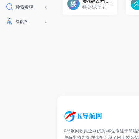
樱花码支付[投稿人：liuwei1122,联系：3694115]
搜索发现
樱花码支付-行业领先的即时到账支付平台-全网最稳最安全的即时到账支付平台-提供最优质最稳定的在线支付平台，通道轮训，励志打造最稳定最安全的支付系统，提供24小时
智能AI
K导航网收集全网优质网站,专注于简洁
户而生的导航,在这里汇聚了网上较为优