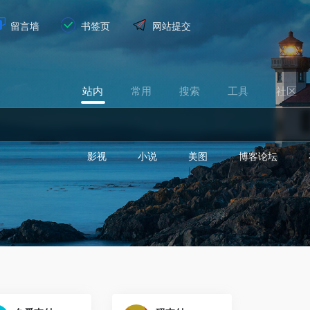
留言墙
书签页
网站提交
站内
常用
搜索
工具
社区
影视
小说
美图
博客论坛