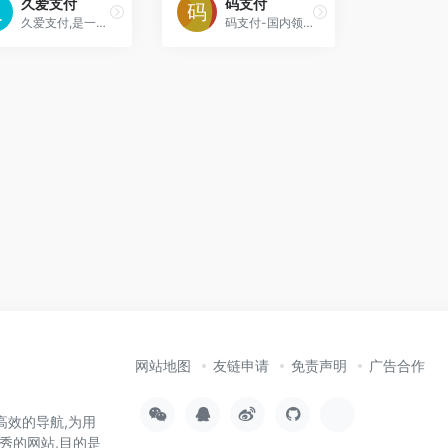
久爱支付
码支付
久爱支付,是一个和彩虹易支付一样的免签约支付产品,可以助你一站式解决网站签约各种支付接口的难题，现拥有支付宝、财付通、QQ钱包、微信支付等免签约支付功能，并有开
码支付-国内领先的即时到账支付平台,解决各大网站收款难题,兼容彩虹易支付接口,云端免挂免签约的码支付系统,保障每位商户资金即时到账,扶持站长资金回流,提供支付宝
网站地图
友链申请
免责声明
广告合作
高效的导航,为用
秀的网站,目的是