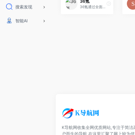
36氪
搜索发现
36氪通过全面，独家的视角为用户深度剖析最前沿的资讯，致力于让一部分人先看到未来，内容涵盖快讯，科技，金融，投资，房产，汽车，互联网，股市，教育，生活，职场等
智能AI
K导航网收集全网优质网站,专注于简洁
户而生的导航,在这里汇聚了网上较为优