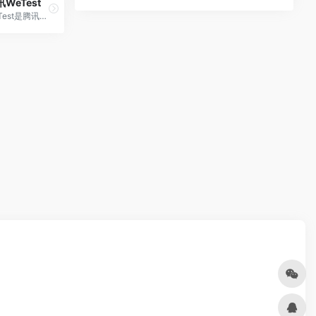
WeTest
WeTest是腾讯官方出品的行业领先的质量云服务厂商,致力于产品质量标准建设和质量提升,历经千款腾讯产品磨砺。平台包含兼容、云真机、性能、安全等优秀测试工具