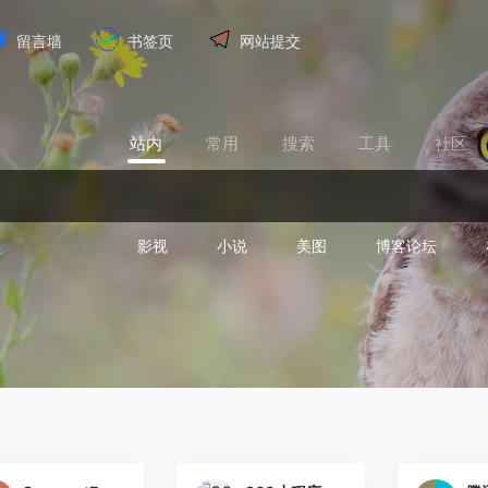
留言墙
书签页
网站提交
站内
常用
搜索
工具
社区
影视
小说
美图
博客论坛