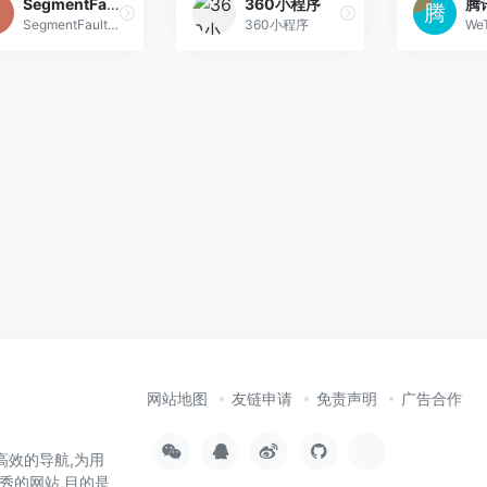
SegmentFault
360小程序
腾讯
SegmentFault 思否是中国领先的开发者技术社区。我们以技术问答、技术专栏、技术课程、技术资讯为核心的产品形态，为开发者提供纯粹、高质的技术交流平台。
360小程序
网站地图
友链申请
免责声明
广告合作
高效的导航,为用
秀的网站,目的是