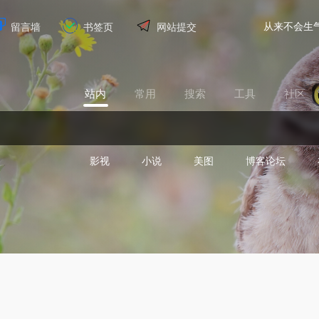
从来不会生
留言墙
书签页
网站提交
站内
常用
搜索
工具
社区
影视
小说
美图
博客论坛