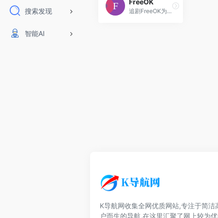
FreeOK
搜索发现
追剧FreeOK为您提供2023最新电视剧、最新电影、动漫番剧、学习课程，蓝光视频免费在线观看服务，无广告不卡，每天第一时间更新！
智能AI
K导航网收集全网优质网站,专注于简洁
户而生的导航,在这里汇聚了网上较为优