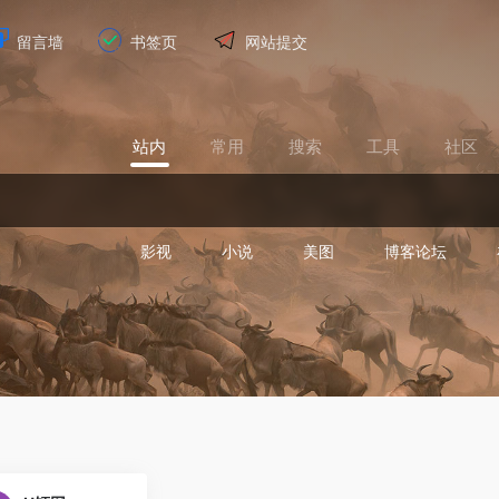
留言墙
书签页
网站提交
站内
常用
搜索
工具
社区
影视
小说
美图
博客论坛