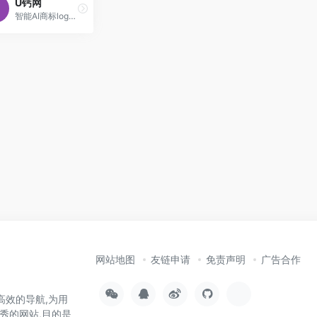
U钙网
智能AI商标logo设计，100%U钙网原创，无论你董不懂设计,仅需输入文字，您就可以自助设计出专业、精美的LOGO,无限制免费下载，十几年专业专注智能LOGO
网站地图
友链申请
免责声明
广告合作
高效的导航,为用
秀的网站,目的是