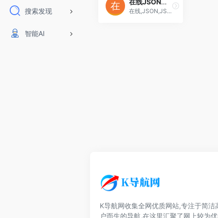
在线JSON校验格式化工具（Be JSON）
搜索发现
在线,JSON,JSON 校验,格式化,xml转json 工具,在线工具,json视图,可视化,程序,服务器,域名注册,正则表达式,测试,在线json格式化工具
智能AI
K导航网收集全网优质网站,专注于简洁
户而生的导航,在这里汇聚了网上较为优